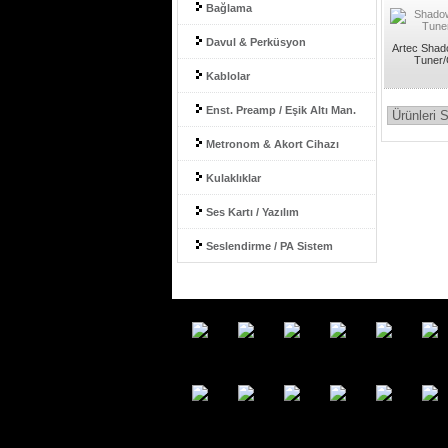
Bağlama
Davul & Perküsyon
Artec Shad
Tuner/
Kablolar
Enst. Preamp / Eşik Altı Man.
Metronom & Akort Cihazı
Kulaklıklar
Ses Kartı / Yazılım
Seslendirme / PA Sistem