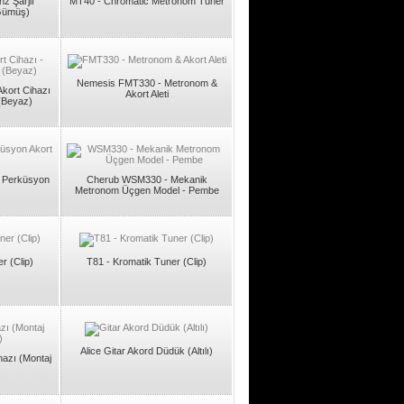
z Şarjlı
MT40 - Chromatic Metronom Tuner
Gümüş)
Nemesis FMT330 - Metronom &
Akort Cihazı
Akort Aleti
(Beyaz)
& Perküsyon
Cherub WSM330 - Mekanik
Metronom Üçgen Model - Pembe
r (Clip)
T81 - Kromatik Tuner (Clip)
Alice Gitar Akord Düdük (Altılı)
hazı (Montaj