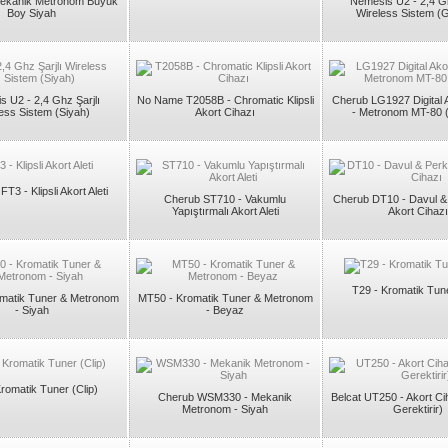
ekanik Metronom Büyük
Nemesis U2 - 2,4 Gh
Boy Siyah
Wireless Sistem (
 U2 - 2,4 Ghz Şarjlı
No Name T2058B - Chromatic Klipsli
Cherub LG1927 Digital 
ess Sistem (Siyah)
Akort Cihazı
- Metronom MT-80 
T3 - Klipsli Akort Aleti
Cherub ST710 - Vakumlu
Cherub DT10 - Davul 
Yapıştırmalı Akort Aleti
Akort Cihazı
T29 - Kromatik Tune
matik Tuner & Metronom
MT50 - Kromatik Tuner & Metronom
- Siyah
- Beyaz
romatik Tuner (Clip)
Cherub WSM330 - Mekanik
Belcat UT250 - Akort Ci
Metronom - Siyah
Gerektirir)