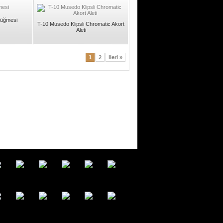
üğmesi
T-10 Musedo Klipsli Chromatic Akort
Aleti
1
2
ileri »