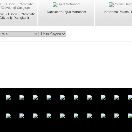
Danelectro Dijital Metronom
No Name Potans D
ow SH Sonic - Chromatic
Gövde İçi Yapışkanlı