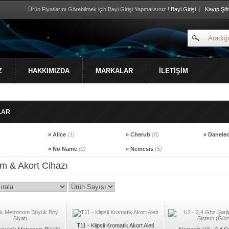
Ürün Fiyatlarını Görebilmek için Bayi Girişi Yapmalısınız !
Bayi Girişi
|
Kayıp Şif
Z
HAKKIMIZDA
MARKALAR
İLETİŞİM
LAR
» Alice
(1)
» Cherub
(8)
» Danele
)
» No Name
(2)
» Nemesis
(5)
m & Akort Cihazı
T11 - Klipsli Kromatik Akort Aleti