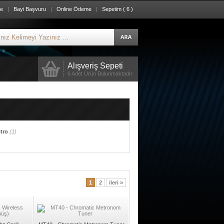
re
|
Bayi Başvuru
|
Online Ödeme
|
Sepetim ( 6 )
Alışveriş Sepeti
6 Adet Ürün Bulunmaktadır
ctro
(1)
1
2
ileri »