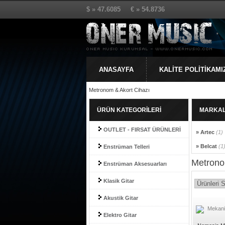
$ » 47.6085 € » 54.8736
ANASAYFA
KALİTE POLİTİKAMI
Metronom & Akort Cihazı
ÜRÜN KATEGORİLERİ
MARKA
OUTLET - FIRSAT ÜRÜNLERİ
» Artec
(1)
» Belcat
(1
Enstrüman Telleri
Metrono
Enstrüman Aksesuarları
Klasik Gitar
Akustik Gitar
Elektro Gitar