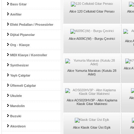
Bass Gitar
Alice 120 Celluloid Gitar Penası
Alic
Amfiler
Efekt Pedalları / Prosesörler
Dijital Piyanolar
Alice A009C(W) - Burgu Çevirici
Alice 
Org - Klavye
MIDI Klavye / Kontroller
Synthesizer
Alice 
Alice Yumurta Marakas (Kutulu 28
Adet)
Yaylı Çalgılar
Üflemeli Çalgılar
Ukulele
Ali
Alice AOS020HV3P - Altın Kaplama
Klasik Gitar Makinesi
Mandolin
Buzuki
Akordeon
Alice Klasik Gitar Üst Eşik
Al