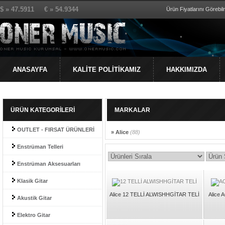
$ » 47.5911 € » 54.9344
Ürün Fiyatlarını Görebilm
ANASAYFA
KALİTE POLİTİKAMIZ
HAKKIMIZDA
ÜRÜN KATEGORİLERİ
MARKALAR
OUTLET - FIRSAT ÜRÜNLERİ
» Alice
(88)
Enstrüman Telleri
Enstrüman Aksesuarları
Klasik Gitar
Alice 12 TELLİ ALWISHHGİTAR TELİ
Alice 
Akustik Gitar
Elektro Gitar