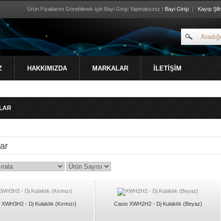
Ürün Fiyatlarını Görebilmek için Bayi Girişi Yapmalısınız !
Bayi Girişi
|
Kayıp Şif
Z
HAKKIMIZDA
MARKALAR
İLETİŞİM
LAR
)
lar
 XWH3H2 - Dj Kulaklık (Kırmızı)
Casio XWH2H2 - Dj Kulaklık (Beyaz)