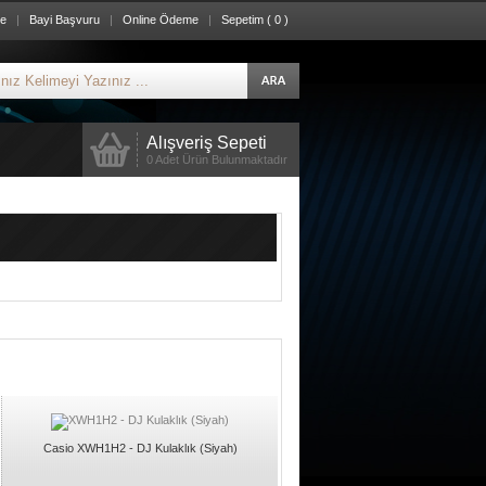
re
|
Bayi Başvuru
|
Online Ödeme
|
Sepetim ( 0 )
Alışveriş Sepeti
0 Adet Ürün Bulunmaktadır
Casio XWH1H2 - DJ Kulaklık (Siyah)