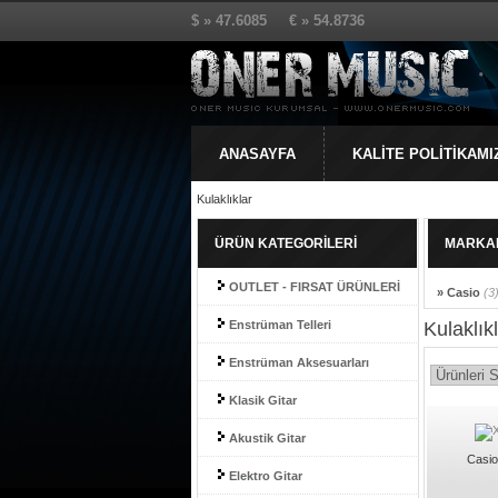
$ » 47.6085 € » 54.8736
ANASAYFA
KALİTE POLİTİKAMI
Kulaklıklar
ÜRÜN KATEGORİLERİ
MARKA
OUTLET - FIRSAT ÜRÜNLERİ
» Casio
(3
Enstrüman Telleri
Kulaklık
Enstrüman Aksesuarları
Klasik Gitar
Akustik Gitar
Casio
Elektro Gitar