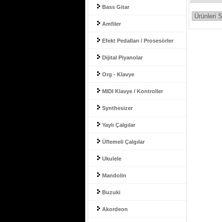
Bass Gitar
Amfiler
Efekt Pedalları / Prosesörler
Dijital Piyanolar
Org - Klavye
MIDI Klavye / Kontroller
Synthesizer
Yaylı Çalgılar
Üflemeli Çalgılar
Ukulele
Mandolin
Buzuki
Akordeon