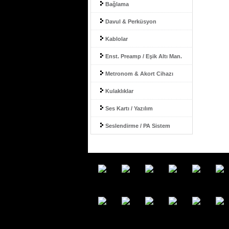
Bağlama
Davul & Perküsyon
Kablolar
Enst. Preamp / Eşik Altı Man.
Metronom & Akort Cihazı
Kulaklıklar
Ses Kartı / Yazılım
Seslendirme / PA Sistem