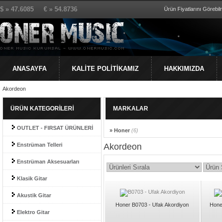
$ » 47.6085 € » 54.8736
Ürün Fiyatlarını Görebilm
ANASAYFA
KALİTE POLİTİKAMIZ
HAKKIMIZDA
Akordeon
ÜRÜN KATEGORİLERİ
MARKALAR
OUTLET - FIRSAT ÜRÜNLERİ
» Honer
(6)
Enstrüman Telleri
Akordeon
Enstrüman Aksesuarları
Klasik Gitar
Akustik Gitar
Honer B0703 - Ufak Akordiyon
Hone
Elektro Gitar