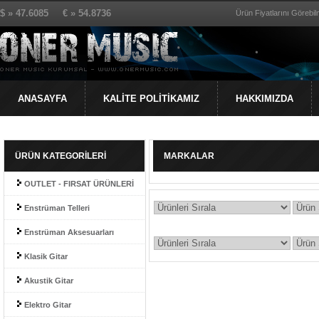
$ » 47.6085 € » 54.8736
Ürün Fiyatlarını Görebilm
ANASAYFA
KALİTE POLİTİKAMIZ
HAKKIMIZDA
ÜRÜN KATEGORİLERİ
MARKALAR
OUTLET - FIRSAT ÜRÜNLERİ
Enstrüman Telleri
Enstrüman Aksesuarları
Klasik Gitar
Akustik Gitar
Elektro Gitar