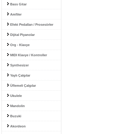
Bass Gitar
Amfiler
Efekt Pedalları / Prosesörler
Dijital Piyanolar
Org - Klavye
MIDI Klavye / Kontroller
Synthesizer
Yaylı Çalgılar
Üflemeli Çalgılar
Ukulele
Mandolin
Buzuki
Akordeon