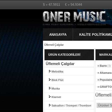
$ » 47.5911 € » 54.9344
ANASAYFA
KALİTE POLİTİKAMI
Üflemeli Çalgılar
ÜRÜN KATEGORİLERİ
MARKA
Üflemeli Çalgılar
» Barre
(3)
Melodika
» Altamar
» Populair
Blok Flüt
» GRAFTON
Mızıka
Üflemeli
Klarnet
Saksafon / Trompet / Trombon