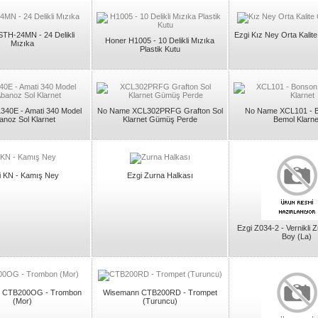
TH-24MN - 24 Delikli
Ezgi Kız Ney Orta Kalite
Honer H1005 - 10 Delikli Mızıka
Mızıka
Plastik Kutu
340E - Amati 340 Model
No Name XCL302PRFG Grafton Sol
No Name XCL101 - B
anoz Sol Klarnet
Klarnet Gümüş Perde
Bemol Klarne
i KN - Kamış Ney
Ezgi Zurna Halkası
Ezgi Z034-2 - Vernikli 
Boy (La)
 CTB200OG - Trombon
Wisemann CTB200RD - Trompet
(Mor)
(Turuncu)