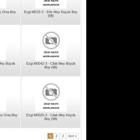
y Orta Boy
Ezgi ME25-3 - Erik Mey Küçük Boy
(Mi)
 Mey Büyük
Ezgi M0042-3 - Cilalı Mey Büyük
Boy (Mi)
Mey Orta Boy
Ezgi M0025-3 - Cilalı Mey Küçük
Boy (Mi)
1
2
3
ileri »