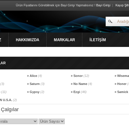
Ürün Fiyatlarını Görebilmek için Bayi Girişi Yapmalısınız !
Bayi Girişi
|
Kayıp Şif
Z
HAKKIMIZDA
MARKALAR
İLETİŞİM
LAR
» Alice
(4)
» Sonor
(12)
» Wisem
a
(3)
» Saturn
(3)
» No Name
(4)
» Honer
(
e
(11)
» Gypsy
(2)
» Ezgi
(46)
» Samick
 U.S.A.
(2)
 Çalgılar