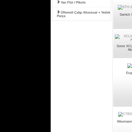
Yan Flüt / Pikolo
Üflemeli Çalgı Aksesuar + Yedek
Samick S
Parça
Sonor XCL
Ab
Ezg
Wisemann