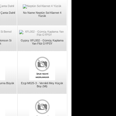
 Çanta Dahil
No Name Neptün Sol Klarnet 4
Yüzük
onson Si
Gypsy XFL002 - Gümüş Kaplama
t
Yan Flüt GYPSY
Zurna Büyük
Ezgi M025-3 - Vernikli Mey Küçük
Boy (Mi)