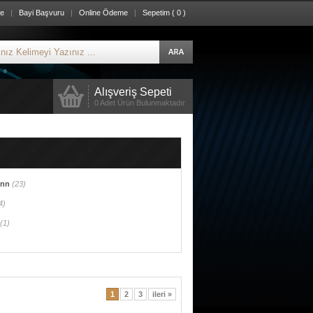
re
|
Bayi Başvuru
|
Online Ödeme
|
Sepetim ( 0 )
Alışveriş Sepeti
0 Adet Ürün Bulunmaktadır
ann
(23)
4)
(1)
1
2
3
ileri »