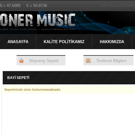
$ » 47.6085 € » 54.8736
Ürün Fiyatlarını Görebilm
ANASAYFA
KALİTE POLİTİKAMIZ
HAKKIMIZDA
Alışveriş Sepeti
Teslimat Bilgileri
BAYİ SEPETİ
Sepetinizde ürün bulunmamaktadır.