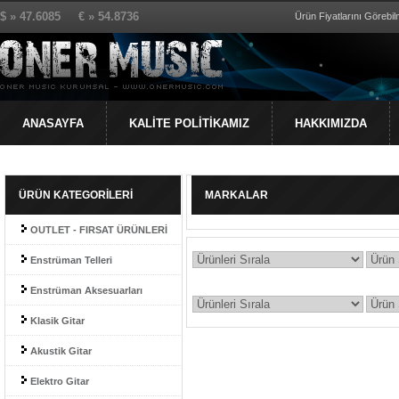
$ » 47.6085 € » 54.8736
Ürün Fiyatlarını Görebilm
ANASAYFA
KALİTE POLİTİKAMIZ
HAKKIMIZDA
ÜRÜN KATEGORİLERİ
MARKALAR
OUTLET - FIRSAT ÜRÜNLERİ
Enstrüman Telleri
Enstrüman Aksesuarları
Klasik Gitar
Akustik Gitar
Elektro Gitar