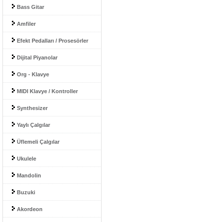
Bass Gitar
Amfiler
Efekt Pedalları / Prosesörler
Dijital Piyanolar
Org - Klavye
MIDI Klavye / Kontroller
Synthesizer
Yaylı Çalgılar
Üflemeli Çalgılar
Ukulele
Mandolin
Buzuki
Akordeon