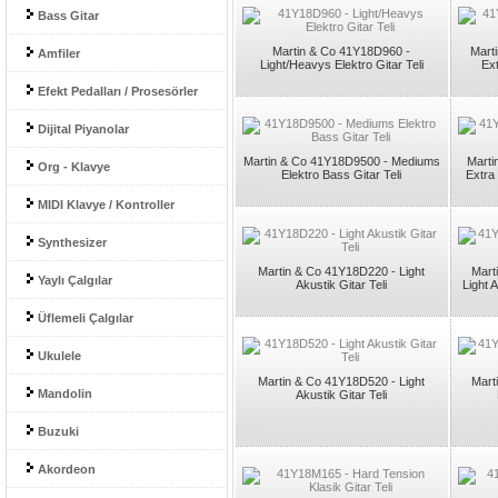
Bass Gitar
Martin & Co 41Y18D960 -
Mart
Amfiler
Light/Heavys Elektro Gitar Teli
Ext
Efekt Pedalları / Prosesörler
Dijital Piyanolar
Martin & Co 41Y18D9500 - Mediums
Marti
Org - Klavye
Elektro Bass Gitar Teli
Extra 
MIDI Klavye / Kontroller
Synthesizer
Martin & Co 41Y18D220 - Light
Mart
Yaylı Çalgılar
Akustik Gitar Teli
Light A
Üflemeli Çalgılar
Ukulele
Martin & Co 41Y18D520 - Light
Mart
Mandolin
Akustik Gitar Teli
Buzuki
Akordeon