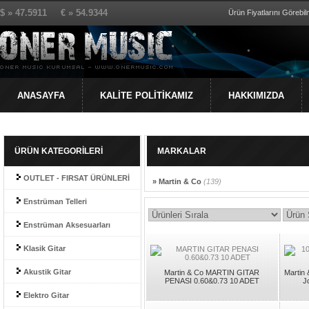
$ » 47.5911 € » 54.9344
Ürün Fiyatlarını Görebilm
ANASAYFA
KALİTE POLİTİKAMIZ
HAKKIMIZDA
ÜRÜN KATEGORİLERİ
MARKALAR
OUTLET - FIRSAT ÜRÜNLERİ
» Martin & Co
(139)
Enstrüman Telleri
Enstrüman Aksesuarları
Klasik Gitar
Akustik Gitar
Martin & Co MARTIN GITAR
Marti
PENASI 0.60&0.73 10 ADET
J
Elektro Gitar