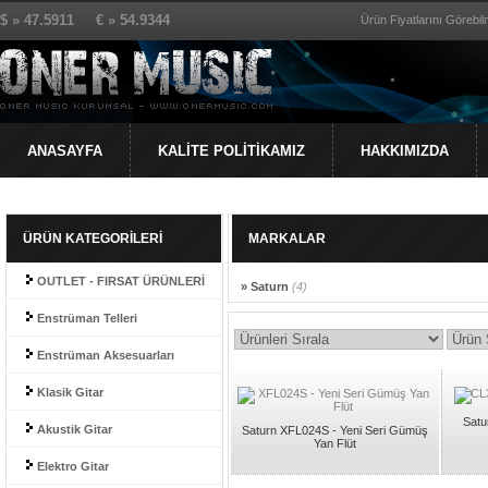
$ » 47.5911 € » 54.9344
Ürün Fiyatlarını Görebilm
ANASAYFA
KALİTE POLİTİKAMIZ
HAKKIMIZDA
ÜRÜN KATEGORİLERİ
MARKALAR
OUTLET - FIRSAT ÜRÜNLERİ
» Saturn
(4)
Enstrüman Telleri
Enstrüman Aksesuarları
Klasik Gitar
Satu
Akustik Gitar
Saturn XFL024S - Yeni Seri Gümüş
Yan Flüt
Elektro Gitar