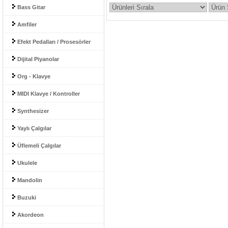
Bass Gitar
Amfiler
Efekt Pedalları / Prosesörler
Dijital Piyanolar
Org - Klavye
MIDI Klavye / Kontroller
Synthesizer
Yaylı Çalgılar
Üflemeli Çalgılar
Ukulele
Mandolin
Buzuki
Akordeon