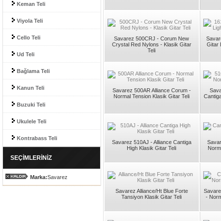
Keman Teli
Viyola Teli
Cello Teli
Savarez 500CRJ - Corum New
Savar
Crystal Red Nylons - Klasik Gitar
Gitar 
Teli
Ud Teli
Bağlama Teli
Kanun Teli
Savarez 500AR Alliance Corum -
Sava
Normal Tension Klasik Gitar Teli
Cantig
Buzuki Teli
Ukulele Teli
Kontrabass Teli
Savarez 510AJ - Alliance Cantiga
Savar
High Klasik Gitar Teli
Norma
SEÇİMLERİNİZ
Marka:
Savarez
Savarez Alliance/Ht Blue Forte
Savare
Tansiyon Klasik Gitar Teli
- Norm