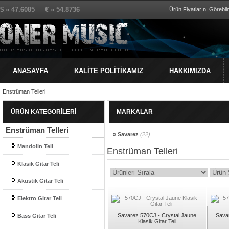
$ » 47.6085 € » 54.8736
Ürün Fiyatlarını Görebilm
ANASAYFA
KALİTE POLİTİKAMIZ
HAKKIMIZDA
Enstrüman Telleri
ÜRÜN KATEGORİLERİ
MARKALAR
Enstrüman Telleri
» Savarez
(22)
Mandolin Teli
Enstrüman Telleri
Klasik Gitar Teli
Akustik Gitar Teli
Elektro Gitar Teli
Savarez 570CJ - Crystal Jaune
Sava
Bass Gitar Teli
Klasik Gitar Teli