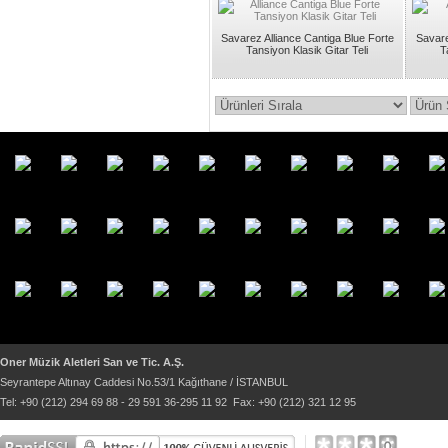
Savarez Alliance Cantiga Blue Forte
Savare
Tansiyon Klasik Gitar Teli
T
Oner Müzik Aletleri San ve Tic. A.Ş.
Seyrantepe Altınay Caddesi No.53/1 Kağıthane / İSTANBUL
Tel: +90 (212) 294 69 88 - 29 591 36-295 11 92 Fax: +90 (212) 321 12 95